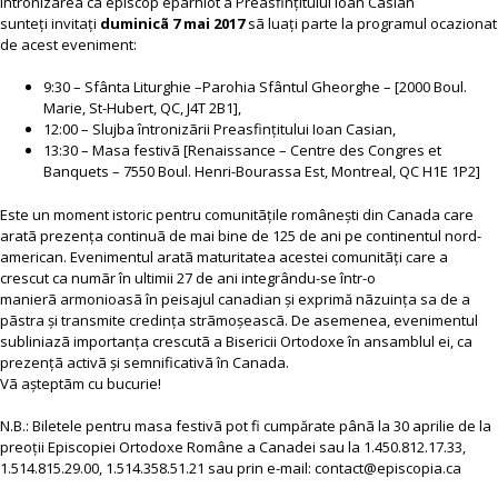
întronizarea ca episcop eparhiot a Preasfințitului Ioan Casian
sunteți invitați
duminicã 7 mai 2017
sã luați parte la programul ocazionat
de acest eveniment:
9:30 – Sfânta Liturghie –Parohia Sfântul Gheorghe – [2000 Boul.
Marie, St-Hubert, QC, J4T 2B1],
12:00 – Slujba întronizãrii Preasfințitului Ioan Casian,
13:30 – Masa festivã [Renaissance – Centre des Congres et
Banquets – 7550 Boul. Henri-Bourassa Est, Montreal, QC H1E 1P2]
Este un moment istoric pentru comunitãțile românești din Canada care
aratã prezența continuã de mai bine de 125 de ani pe continentul nord-
american. Evenimentul aratã maturitatea acestei comunitãți care a
crescut ca numãr în ultimii 27 de ani integrându-se într-o
manierã armonioasã în peisajul canadian și exprimă nãzuința sa de a
pãstra și transmite credința strãmoșeascã. De asemenea, evenimentul
subliniazã importanța crescutã a Bisericii Ortodoxe în ansamblul ei, ca
prezențã activã și semnificativã în Canada.
Vã așteptãm cu bucurie!
N.B.: Biletele pentru masa festivã pot fi cumpărate pânã la 30 aprilie de la
preoții Episcopiei Ortodoxe Române a Canadei sau la 1.450.812.17.33,
1.514.815.29.00, 1.514.358.51.21 sau prin e-mail:
contact@episcopia.ca