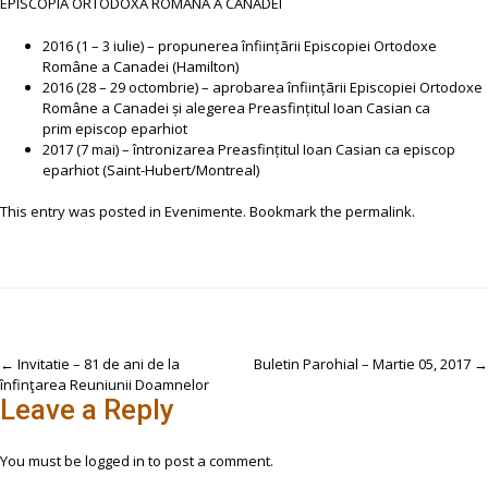
EPISCOPIA ORTODOXÃ ROMÂNÃ A CANADEI
2016 (1 – 3 iulie) – propunerea înființãrii Episcopiei Ortodoxe
Române a Canadei (Hamilton)
2016 (28 – 29 octombrie) – aprobarea înființãrii Episcopiei Ortodoxe
Române a Canadei și alegerea Preasfințitul Ioan Casian ca
prim episcop eparhiot
2017 (7 mai) – întronizarea Preasfințitul Ioan Casian ca episcop
eparhiot (Saint-Hubert/Montreal)
This entry was posted in
Evenimente
. Bookmark the
permalink
.
Post
←
Invitatie – 81 de ani de la
Buletin Parohial – Martie 05, 2017
→
înfinţarea Reuniunii Doamnelor
navigation
Leave a Reply
You must be
logged in
to post a comment.