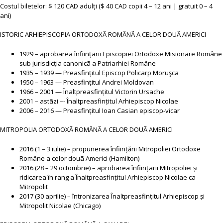
Costul biletelor: $ 120 CAD adulți ($ 40 CAD copii 4 – 12 ani | gratuit 0 – 4
ani)
ISTORIC ARHIEPISCOPIA ORTODOXÃ ROMÂNÃ A CELOR DOUÃ AMERICI
1929 – aprobarea înființãrii Episcopiei Ortodoxe Misionare Române
sub jurisdicția canonicã a Patriarhiei Române
1935 – 1939 — Preasfințitul Episcop Policarp Moruşca
1950 – 1963 — Preasfințitul Andrei Moldovan
1966 – 2001 — Înaltpreasfințitul Victorin Ursache
2001 – astãzi –- Înaltpreasfințitul Arhiepiscop Nicolae
2006 – 2016 — Preasfințitul Ioan Casian episcop-vicar
MITROPOLIA ORTODOXÃ ROMÂNÃ A CELOR DOUÃ AMERICI
2016 (1 – 3 iulie) – propunerea înființării Mitropoliei Ortodoxe
Române a celor douã Americi (Hamilton)
2016 (28 – 29 octombrie) – aprobarea înființãrii Mitropoliei și
ridicarea în rang a Înaltpreasfințitul Arhiepiscop Nicolae ca
Mitropolit
2017 (30 aprilie) – întronizarea Înaltpreasfințitul Arhiepiscop și
Mitropolit Nicolae (Chicago)