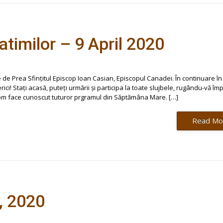
timilor – 9 April 2020
e de Prea Sfințitul Episcop Ioan Casian, Episcopul Canadei. În continuare în
erici! Stați acasă, puteți urmării și participa la toate slujbele, rugându-vă î
 Vom face cunoscut tuturor prgramul din Săptămâna Mare. […]
Read Mo
5, 2020