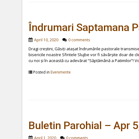
Îndrumari Saptamana Pa
April 10, 2020
0 comments
Dragi creștini, Găsiți atașat îndrumările pastorale transmis
bisericile noastre Sfintele Slujbe vor fi săvârșite doar de cl
cu noi și în această cu adevărat “Săptămână a Patimilor”!
Posted in
Evenimente
Buletin Parohial – Apr 
April 1, 2020
0 comments