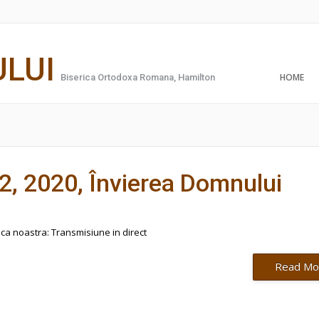
ULUI
HOME
Biserica Ortodoxa Romana, Hamilton
12, 2020, Învierea Domnului
rica noastra: Transmisiune in direct
Read Mo