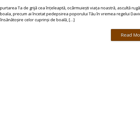
 purtarea Ta de grijă cea înțeleaptă, ocârmuiești viața noastră, ascultă rug
boala, precum ai încetat pedepsirea poporului Tău în vremea regelui David
e însănătoșire celor cuprinși de boală, […]
Read Mo